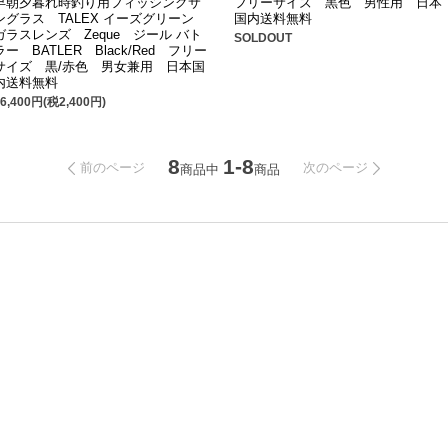
早朝夕暮れ時釣り用フィッシングサ
フリーサイズ 黒色 男性用 日本
ングラス TALEX イーズグリーン
国内送料無料
ガラスレンズ Zeque ジール バト
SOLDOUT
ラー BATLER Black/Red フリー
サイズ 黒/赤色 男女兼用 日本国
内送料無料
26,400円(税2,400円)
8
1-8
前のページ
次のページ
商品中
商品