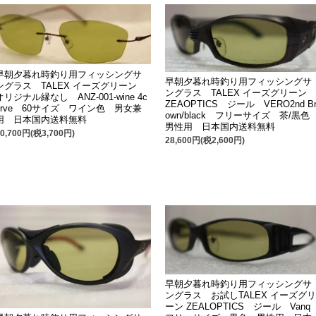
早朝夕暮れ時釣り用フィッシングサ
早朝夕暮れ時釣り用フィッシングサ
ングラス TALEX イーズグリーン
ングラス TALEX イーズグリーン
オリジナル縁なし ANZ-001-wine 4c
ZEAOPTICS ジール VERO2nd B
urve 60サイズ ワイン色 男女兼
own/black フリーサイズ 茶/黒
用 日本国内送料無料
男性用 日本国内送料無料
40,700円(税3,700円)
28,600円(税2,600円)
早朝夕暮れ時釣り用フィッシングサ
ングラス お試しTALEX イーズグリ
ーン ZEALOPTICS ジール Van