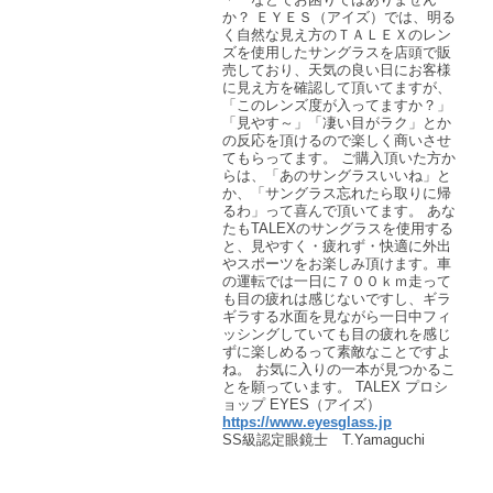
か？ ＥＹＥＳ（アイズ）では、明る
く自然な見え方のＴＡＬＥＸのレン
ズを使用したサングラスを店頭で販
売しており、天気の良い日にお客様
に見え方を確認して頂いてますが、
「このレンズ度が入ってますか？」
「見やす～」「凄い目がラク」とか
の反応を頂けるので楽しく商いさせ
てもらってます。 ご購入頂いた方か
らは、「あのサングラスいいね」と
か、「サングラス忘れたら取りに帰
るわ」って喜んで頂いてます。 あな
たもTALEXのサングラスを使用する
と、見やすく・疲れず・快適に外出
やスポーツをお楽しみ頂けます。車
の運転では一日に７００ｋｍ走って
も目の疲れは感じないですし、ギラ
ギラする水面を見ながら一日中フィ
ッシングしていても目の疲れを感じ
ずに楽しめるって素敵なことですよ
ね。 お気に入りの一本が見つかるこ
とを願っています。 TALEX プロシ
ョップ EYES（アイズ）
https://www.eyesglass.jp
SS級認定眼鏡士 T.Yamaguchi