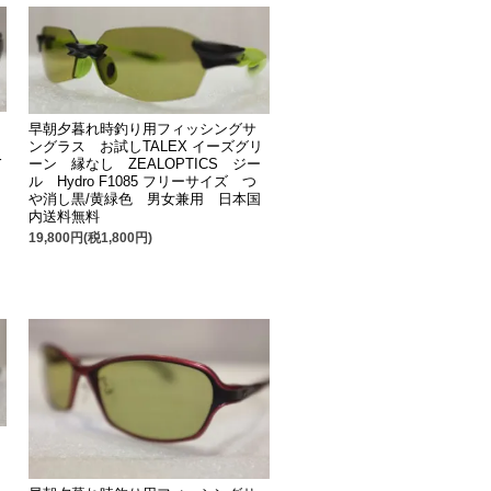
早朝夕暮れ時釣り用フィッシングサ
ングラス お試しTALEX イーズグリ
r
ーン 縁なし ZEALOPTICS ジー
色
ル Hydro F1085 フリーサイズ つ
や消し黒/黄緑色 男女兼用 日本国
内送料無料
19,800円(税1,800円)
q