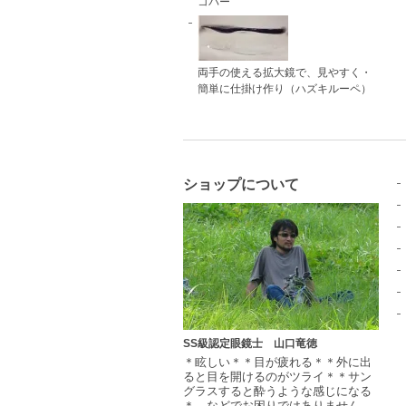
コパー
両手の使える拡大鏡で、見やすく・
簡単に仕掛け作り（ハズキルーペ）
ショップについて
SS級認定眼鏡士 山口竜徳
＊眩しい＊＊目が疲れる＊＊外に出
ると目を開けるのがツライ＊＊サン
グラスすると酔うような感じになる
＊ などでお困りではありません