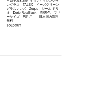
早朝夕暮れ時釣り用フィッシングサ
ングラス TALEX イーズグリーン
ガラスレンズ Zeque ジール ドリ
オ Dorio Red/Black 赤/黒色 フリ
ーサイズ 男性用 日本国内送料
無料
SOLDOUT