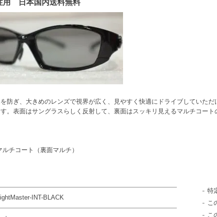
男性用 日本国内送料無料
みを防ぎ、大きめのレンズで視界が広く、見やすく快適にドライブしていただ
ます。表面はサングラスらしく反射して、裏面はスッキリ見えるマルチコート
ングルマルチコート（裏面マルチ）
特
ightMaster-INT-BLACK
こ
こ