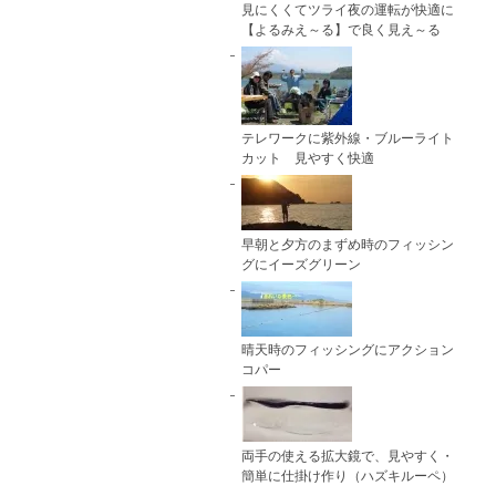
見にくくてツライ夜の運転が快適に
【よるみえ～る】で良く見え～る
テレワークに紫外線・ブルーライト
カット 見やすく快適
早朝と夕方のまずめ時のフィッシン
グにイーズグリーン
晴天時のフィッシングにアクション
コパー
両手の使える拡大鏡で、見やすく・
簡単に仕掛け作り（ハズキルーペ）