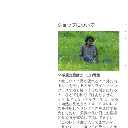
ショップについて
SS級認定眼鏡士 山口竜徳
＊眩しい＊＊目が疲れる＊＊外に出
ると目を開けるのがツライ＊＊サン
グラスすると酔うような感じになる
＊ などでお困りではありません
か？ ＥＹＥＳ（アイズ）では、明る
く自然な見え方のＴＡＬＥＸのレン
ズを使用したサングラスを店頭で販
売しており、天気の良い日にお客様
に見え方を確認して頂いてますが、
「このレンズ度が入ってますか？」
「見やす～」「凄い目がラク」とか