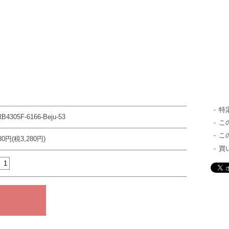
特
B4305F-6166-Beju-53
こ
こ
080円(税3,280円)
買