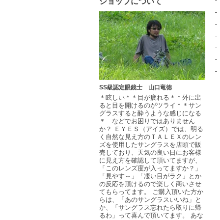
ショップについて
SS級認定眼鏡士 山口竜徳
＊眩しい＊＊目が疲れる＊＊外に出
ると目を開けるのがツライ＊＊サン
グラスすると酔うような感じになる
＊ などでお困りではありません
か？ ＥＹＥＳ（アイズ）では、明る
く自然な見え方のＴＡＬＥＸのレン
ズを使用したサングラスを店頭で販
売しており、天気の良い日にお客様
に見え方を確認して頂いてますが、
「このレンズ度が入ってますか？」
「見やす～」「凄い目がラク」とか
の反応を頂けるので楽しく商いさせ
てもらってます。 ご購入頂いた方か
らは、「あのサングラスいいね」と
か、「サングラス忘れたら取りに帰
るわ」って喜んで頂いてます。 あな